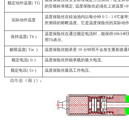
额定动作温度
( Tf)
的安规标准规定, 温度保险丝必须在上述温度+0/
温度保险丝在硅油池内以每分钟
0.5 - 1.0
实际动作温度
所测得的熔断温度。它是温度保险丝的实际动
温度保险丝在通过额定电流时，能保持
168小
保持温度
( Th )
用Th
表示。
极限温度
( Tm )
温度保险丝能承受
10 分钟而不会发生重新接通
额定电流
( Ir )
温度保险丝所能承载的最大电流。
额定电压
( Ur )
温度保险丝最高工作电压。